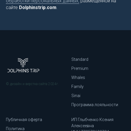
обработки персональных данных,
размещённой на
сайте
Dolphinstrip.com
.
Standard
Premium
Whales
© дизайн и верстка сайта 2024г.
Family
Sinai
Программа лояльности
Публичная оферта
ИП Глыбченко Ксения
Алексеевна
Политика